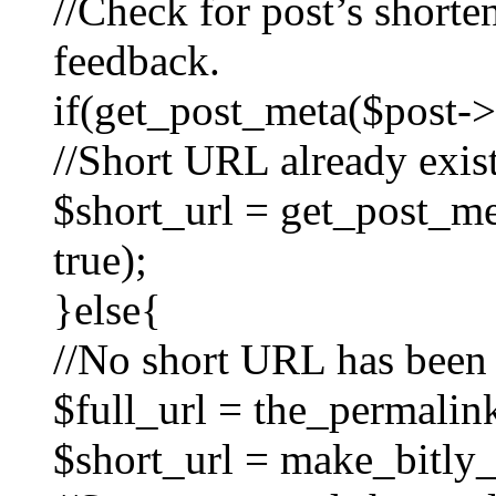
//Check for post’s short
feedback.
if(get_post_meta($post->I
//Short URL already exist
$short_url = get_post_me
true);
}else{
//No short URL has been
$full_url = the_permalink
$short_url = make_bitly_u