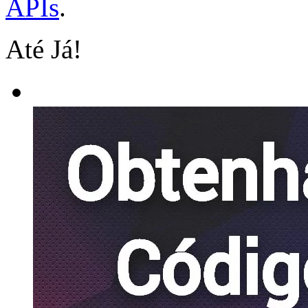
APIs
.
Até Já!