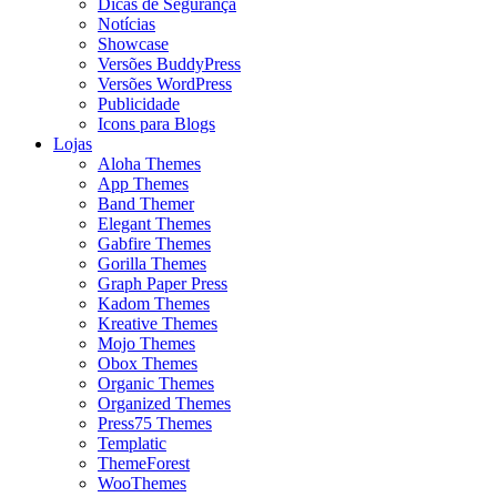
Dicas de Segurança
Notícias
Showcase
Versões BuddyPress
Versões WordPress
Publicidade
Icons para Blogs
Lojas
Aloha Themes
App Themes
Band Themer
Elegant Themes
Gabfire Themes
Gorilla Themes
Graph Paper Press
Kadom Themes
Kreative Themes
Mojo Themes
Obox Themes
Organic Themes
Organized Themes
Press75 Themes
Templatic
ThemeForest
WooThemes