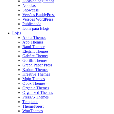
Dicas de Segurança
Notícias
Showcase
Versões BuddyPress
Versões WordPress
Publicidade
Icons para Blogs
Lojas
Aloha Themes
App Themes
Band Themer
Elegant Themes
Gabfire Themes
Gorilla Themes
Graph Paper Press
Kadom Themes
Kreative Themes
Mojo Themes
Obox Themes
Organic Themes
Organized Themes
Press75 Themes
Templatic
ThemeForest
WooThemes