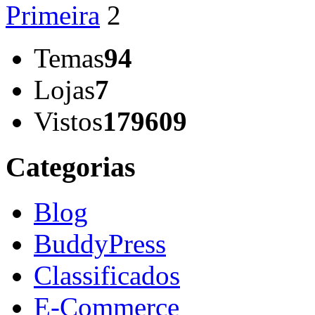
Primeira
2
Temas
94
Lojas
7
Vistos
179609
Categorias
Blog
BuddyPress
Classificados
E-Commerce