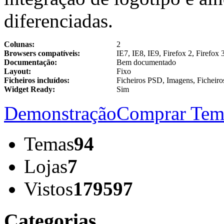
diferenciadas.
Colunas:
2
Browsers compatíveis:
IE7, IE8, IE9, Firefox 2, Firefox 
Documentação:
Bem documentado
Layout:
Fixo
Ficheiros incluídos:
Ficheiros PSD, Imagens, Ficheir
Widget Ready:
Sim
Demonstração
Comprar Tem
Temas
94
Lojas
7
Vistos
179597
Categorias