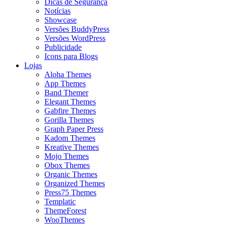
Dicas de Segurança
Notícias
Showcase
Versões BuddyPress
Versões WordPress
Publicidade
Icons para Blogs
Lojas
Aloha Themes
App Themes
Band Themer
Elegant Themes
Gabfire Themes
Gorilla Themes
Graph Paper Press
Kadom Themes
Kreative Themes
Mojo Themes
Obox Themes
Organic Themes
Organized Themes
Press75 Themes
Templatic
ThemeForest
WooThemes