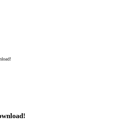
nload!
download!